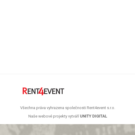
Winter weekend
Vased interdum vulputate pellen tesque, velit nulla
commodo sem lacus et vulputate pellen tesque
velit nulla.
6.3.2014
Mobile Apps
By
admin
Všechna práva vyhrazena společnosti Rent4event s.r.o.
Naše webové projekty vytváří
UNITY DIGITAL