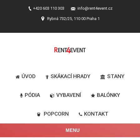
+420 603 110 303
info@rent4event.cz
Rybná 732/25, 110 00 Praha 1
ÚVOD
SKÁKACÍ HRADY
STANY
PÓDIA
VYBAVENÍ
BALÓNKY
POPCORN
KONTAKT
MENU