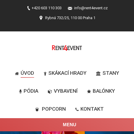
+420 603 110 303
info@rent4event.cz
Rybná 732/25, 110 00 Praha 1
ÚVOD
SKÁKACÍ HRADY
STANY
PÓDIA
VYBAVENÍ
BALÓNKY
POPCORN
KONTAKT
MENU