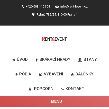
+420 603 110 303
info@rent4event.cz
Rybná 732/25, 110 00 Praha 1
ÚVOD
SKÁKACÍ HRADY
STANY
PÓDIA
VYBAVENÍ
BALÓNKY
POPCORN
KONTAKT
MENU