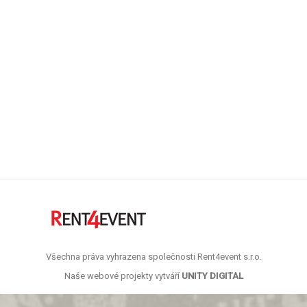
recusandae. Itaque earum rerum hic tenetur a
sapiente delectus, aut reiciendis voluptatibus
maiores consequatur perferendis doloribus
asperiores repellat.
6.10.2014
Leave a comment
National News
,
Technology News
,
Travel & Accomodation
By
admin
Všechna práva vyhrazena společnosti Rent4event s.r.o.
Naše webové projekty vytváří
UNITY DIGITAL