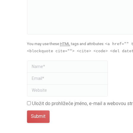
You may use these
HTML
tags and attributes:
<a href="" 
<blockquote cite=""> <cite> <code> <del date
Name *
Email *
Website
Uložit do prohlížeče jméno, e-mail a webovou st
Submit