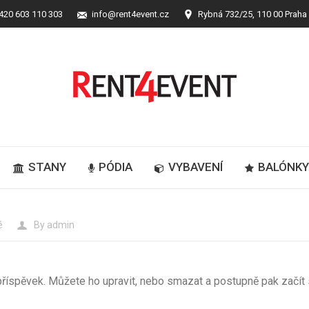
420 603 110 303
info@rent4event.cz
Rybná 732/25, 110 00 Praha
STANY
PÓDIA
VYBAVENÍ
BALÓNK
é
By
admin
 příspěvek. Můžete ho upravit, nebo smazat a postupně pak začít 