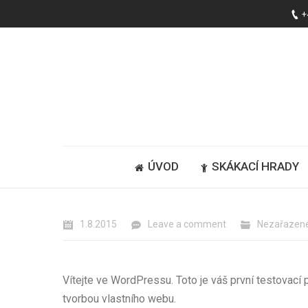
+
ÚVOD
SKÁKACÍ HRADY
1.8.2015
Leave a comment
Nezařazen
Vítejte ve WordPressu. Toto je váš první testovací
tvorbou vlastního webu.