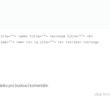
title=""> <abbr title=""> <acronym title=""> <b>
time=""> <em> <i> <q cite=""> <s> <strike> <strong>
ránku pro budoucí komentáře.
clear for