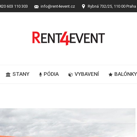
420 603 110 303
info@rent4event.cz
Rybná 732/25, 110 00 Praha
STANY
PÓDIA
VYBAVENÍ
BALÓNK