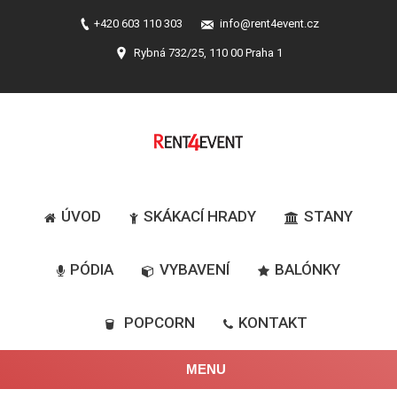
+420 603 110 303
info@rent4event.cz
Rybná 732/25, 110 00 Praha 1
ÚVOD
SKÁKACÍ HRADY
STANY
PÓDIA
VYBAVENÍ
BALÓNKY
POPCORN
KONTAKT
MENU