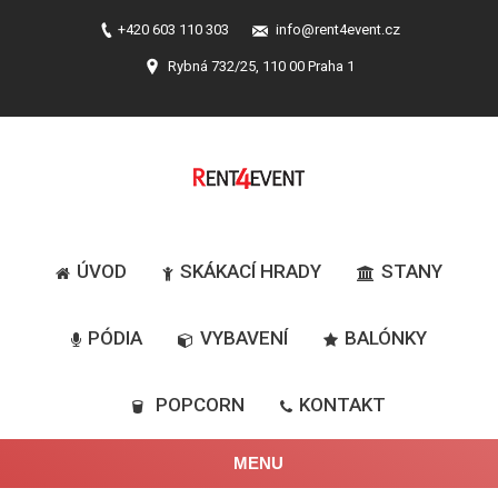
+420 603 110 303
info@rent4event.cz
Rybná 732/25, 110 00 Praha 1
ÚVOD
SKÁKACÍ HRADY
STANY
PÓDIA
VYBAVENÍ
BALÓNKY
POPCORN
KONTAKT
MENU