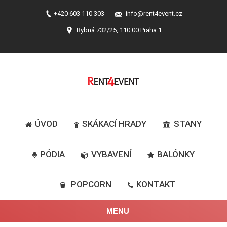
+420 603 110 303
info@rent4event.cz
Rybná 732/25, 110 00 Praha 1
ÚVOD
SKÁKACÍ HRADY
STANY
PÓDIA
VYBAVENÍ
BALÓNKY
POPCORN
KONTAKT
MENU