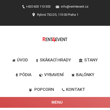
+420 603 110 303
info@rent4event.cz
Rybná 732/25, 110 00 Praha 1
ÚVOD
SKÁKACÍ HRADY
STANY
PÓDIA
VYBAVENÍ
BALÓNKY
POPCORN
KONTAKT
MENU