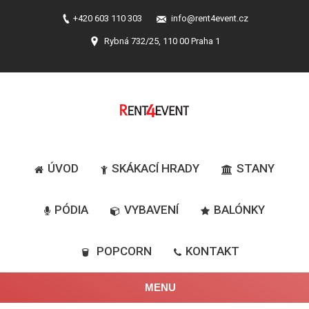
+420 603 110 303
info@rent4event.cz
Rybná 732/25, 110 00 Praha 1
ÚVOD
SKÁKACÍ HRADY
STANY
PÓDIA
VYBAVENÍ
BALÓNKY
POPCORN
KONTAKT
MENU