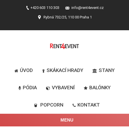
+420 603 110 303
info@rent4event.cz
Rybná 732/25, 110 00 Praha 1
ÚVOD
SKÁKACÍ HRADY
STANY
PÓDIA
VYBAVENÍ
BALÓNKY
POPCORN
KONTAKT
MENU