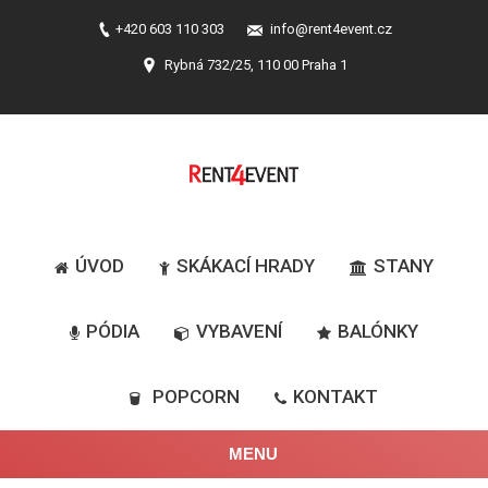
+420 603 110 303
info@rent4event.cz
Rybná 732/25, 110 00 Praha 1
ÚVOD
SKÁKACÍ HRADY
STANY
PÓDIA
VYBAVENÍ
BALÓNKY
POPCORN
KONTAKT
MENU