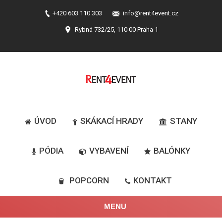
+420 603 110 303
info@rent4event.cz
Rybná 732/25, 110 00 Praha 1
ÚVOD
SKÁKACÍ HRADY
STANY
PÓDIA
VYBAVENÍ
BALÓNKY
POPCORN
KONTAKT
MENU