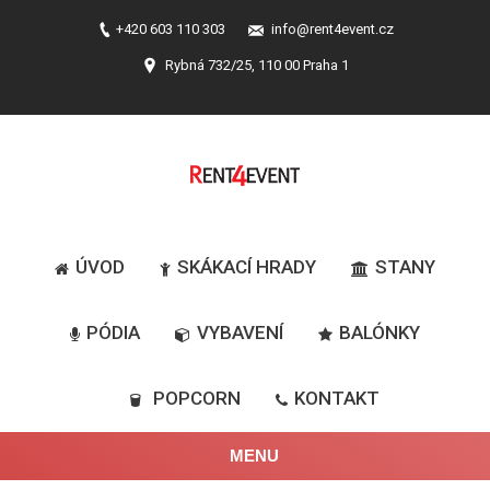
+420 603 110 303
info@rent4event.cz
Rybná 732/25, 110 00 Praha 1
ÚVOD
SKÁKACÍ HRADY
STANY
PÓDIA
VYBAVENÍ
BALÓNKY
POPCORN
KONTAKT
MENU