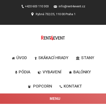
+420 603 110 303
info@rent4event.cz
Rybná 732/25, 110 00 Praha 1
ÚVOD
SKÁKACÍ HRADY
STANY
PÓDIA
VYBAVENÍ
BALÓNKY
POPCORN
KONTAKT
MENU