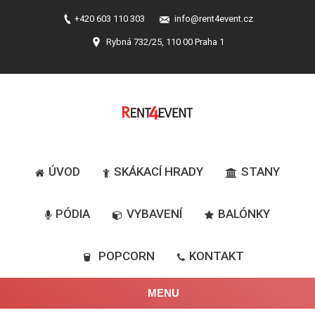
+420 603 110 303
info@rent4event.cz
Rybná 732/25, 110 00 Praha 1
ÚVOD
SKÁKACÍ HRADY
STANY
PÓDIA
VYBAVENÍ
BALÓNKY
POPCORN
KONTAKT
MENU