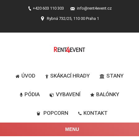
+420 603 110 303
info@rent4event.cz
Rybná 732/25, 110 00 Praha 1
ÚVOD
SKÁKACÍ HRADY
STANY
PÓDIA
VYBAVENÍ
BALÓNKY
POPCORN
KONTAKT
MENU