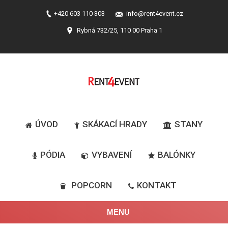
+420 603 110 303
info@rent4event.cz
Rybná 732/25, 110 00 Praha 1
ÚVOD
SKÁKACÍ HRADY
STANY
PÓDIA
VYBAVENÍ
BALÓNKY
POPCORN
KONTAKT
MENU